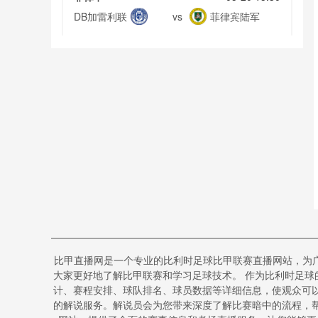
DB加雷利联
菲律宾陆军
vs
中冠
05-20 16:00
陕西陕安
北京灵动星空
vs
澳足总
05-20 16:30
莫纳洛黑豹
古玛老虎
vs
捷丙
05-20 17:00
布拉格斯拉维亚
比尔森胜利B队
vs
C队
比甲直播网是一个专业的比利时足球比甲联赛直播网站，为
大家更好地了解比甲联赛和学习足球技术。 作为比利时足
澳足总
05-20 17:30
计、赛程安排、球队排名、球员数据等详细信息，使观众可
半岛电力
莫格基尔
vs
的解说服务。解说员会为您带来深度了解比赛暗中的流程，