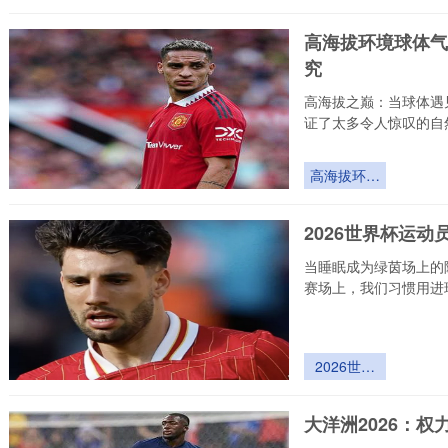
北美第三名
的隐形晋级
高海拔环境球体气
法则
究
高海拔之巅：当球体遇
证了太多令人惊叹的自
高海拔环境
球体气压动
态衰减规律
2026世界杯运
及智能自适
应稳压控制
当睡眠成为绿茵场上的
方法研究
赛场上，我们习惯用进
2026世界
杯运动员睡
眠监测可穿
大洋洲2026：
戴设备技术