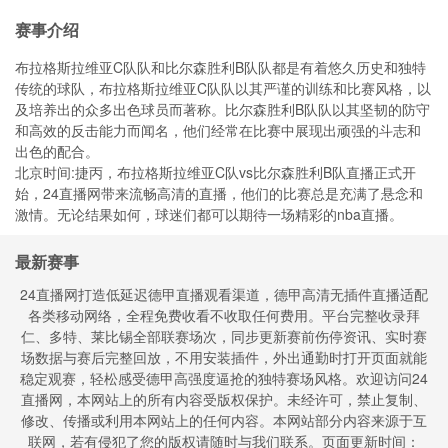
赛事介绍
布拉格斯拉维亚C队队和比尔森胜利B队队都是有着悠久历史和独特
传统的球队，布拉格斯拉维亚C队队以其严谨的训练和比赛风格，以
及培养出的众多出色球员而著称。比尔森胜利B队队以其坚韧的防守
和高效的反击能力而闻名，他们经常在比赛中展现出顽强的斗志和
出色的配合。
北京时间:捷丙，布拉格斯拉维亚C队vs比尔森胜利B队直播正式开
始，24直播网带来流畅高清的直播，他们的比赛总是充满了悬念和
激情。无论结果如何，球迷们都可以期待一场精彩的nba直播。
最新赛事
24直播网打造低延迟德甲直播观看渠道，德甲高清无插件直播适配
各类移动网络，全程免费收看不收取任何费用。平台完整收录拜
仁、多特、莱比锡全部联赛场次，同步更新赛前伤停资讯、实时赛
场数据与赛后完整回放，不用安装插件，外出通勤时打开页面就能
稳定观赛，轻松感受德甲高强度逼抢的独特赛场风格。欢迎访问24
直播网，本网站上的所有内容受版权保护。未经许可，禁止复制、
修改、传播或利用本网站上的任何内容。本网站部分内容来源于互
联网，若有侵犯了您的版权请随时与我们联系。页面更新时间：