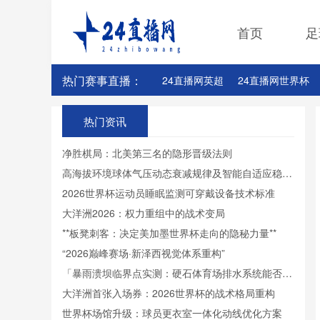
首页
足
热门赛事直播：
24直播网英超
24直播网世界杯
24直播网意甲
24直播网法甲
热门资讯
净胜棋局：北美第三名的隐形晋级法则
高海拔环境球体气压动态衰减规律及智能自适应稳压
控制方法研究
2026世界杯运动员睡眠监测可穿戴设备技术标准
大洋洲2026：权力重组中的战术变局
**板凳刺客：决定美加墨世界杯走向的隐秘力量**
“2026巅峰赛场·新泽西视觉体系重构”
「暴雨溃坝临界点实测：硬石体育场排水系统能否扛
住2026世界杯洪峰」
大洋洲首张入场券：2026世界杯的战术格局重构
世界杯场馆升级：球员更衣室一体化动线优化方案