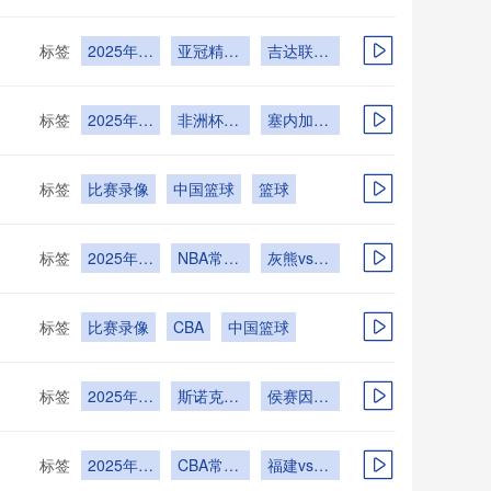
12月24日
组赛C组
乌干达
第1轮
标签
2025年
亚冠精英
吉达联合
12月24日
联赛西亚
vs纳萨夫
区第6轮
标签
2025年
非洲杯小
塞内加尔
12月24日
组赛D组
vs博茨瓦
第1轮
纳
标签
比赛录像
中国篮球
篮球
标签
2025年
NBA常规
灰熊vs雷
12月23日
赛
霆
标签
比赛录像
中国篮球
CBA
标签
2025年
斯诺克苏
侯赛因-
12月18日
格兰公开
瓦菲vs塞
赛第2轮
尔比
标签
2025年
CBA常规
福建vs江
12月16日
赛
苏