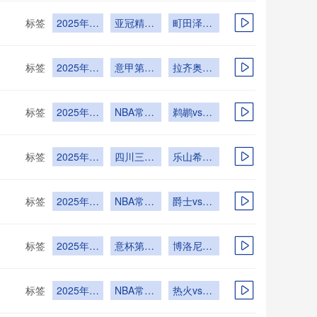
标签
2025年
亚冠精英
町田泽维
12月9日
联赛东亚
亚vs蔚山
区第6轮
HD
标签
2025年
意甲第14
拉齐奥vs
12月8日
轮
博洛尼亚
标签
2025年
NBA常规
鹈鹕vs篮
12月7日
赛
网
标签
2025年
四川三大
乐山希尔
12月6日
球男足第
vs泸州泸
1轮
县二中
标签
2025年
NBA常规
爵士vs尼
12月6日
赛
克斯
标签
2025年
意杯第3
博洛尼亚
12月5日
轮
vs帕尔马
标签
2025年
NBA常规
热火vs独
12月4日
赛
行侠