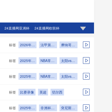
24直播网亚洲杯
24直播网欧联杯
标签
2026年4
法甲第28
摩纳哥vs
月6日
轮
马赛
标签
2025年
NBA常规
太阳vs鹈
12月28日
赛
鹕
标签
2025年
NBA常规
太阳vs鹈
12月27日
赛
鹕
标签
比赛录像
英超
切尔西
标签
2025年
非洲杯小
突尼斯vs