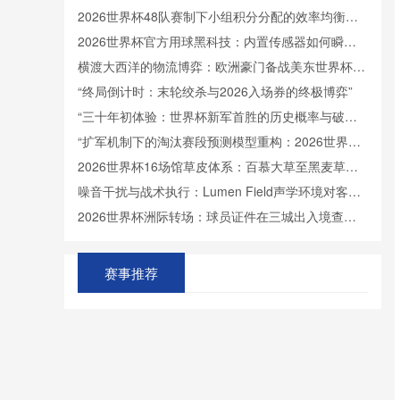
2026世界杯48队赛制下小组积分分配的效率均衡与
竞争格局演化研究
2026世界杯官方用球黑科技：内置传感器如何瞬间
捕捉射门时速
横渡大西洋的物流博弈：欧洲豪门备战美东世界杯的
物资周转效能透视
“终局倒计时：末轮绞杀与2026入场券的终极博弈”
“三十年初体验：世界杯新军首胜的历史概率与破冰
密码”
“扩军机制下的淘汰赛段预测模型重构：2026世界杯
首轮淘汰赛扰动效应分析”
2026世界杯16场馆草皮体系：百慕大草至黑麦草的
生态递变与品种优选路径
噪音干扰与战术执行：Lumen Field声学环境对客队
界外球处理的影响评估——以美加墨世界杯备战为背
2026世界杯洲际转场：球员证件在三城出入境查验
景
的时效评估
2026世界杯跨城观赛痛点破解：单场票球迷的行李
无缝托运方案全解析
2026世界杯跨城观赛痛点破解：单场票球迷的行李
赛事推荐
无缝托运方案全解析
美加墨世界杯积分迷局：三强同积6分时净胜球算法
的规则争议与逻辑解析
非洲雄狮塞内加尔：剑指小组突围
C罗剑指世界杯百球里程碑：尘封纪录触手可及
枫叶军团主场声浪计划：加拿大球迷助威策略公布
西班牙世界杯“控球率”：能否达到70%以上？