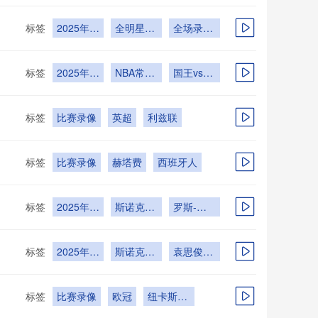
标签
2025年
全明星足
全场录像
12月14日
球赛
回放
标签
2025年
NBA常规
国王vs森
12月15日
赛
林狼
标签
比赛录像
英超
利兹联
标签
比赛录像
赫塔费
西班牙人
标签
2025年
斯诺克单
罗斯-缪
12月12日
局限时赛
尔vs赵心
第1轮
童
标签
2025年
斯诺克单
袁思俊vs
12月12日
局限时赛
巩晨智
第1轮
标签
比赛录像
欧冠
纽卡斯尔
联