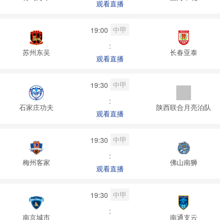
观看直播
中甲
19:00
:
苏州东吴
长春亚泰
观看直播
中甲
19:30
:
石家庄功夫
陕西联合月亮泊队
观看直播
中甲
19:30
:
梅州客家
佛山南狮
观看直播
中甲
19:30
:
南京城市
南通支云