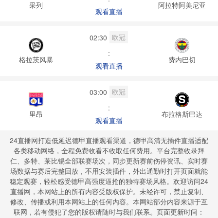
采列
阿拉特阿美尼亚
观看直播
欧冠
02:30
:
格拉茨风暴
费内巴切
观看直播
欧冠
03:00
:
里昂
布拉格斯巴达
观看直播
24直播网打造低延迟德甲直播观看渠道，德甲高清无插件直播适配
各类移动网络，全程免费收看不收取任何费用。平台完整收录拜
仁、多特、莱比锡全部联赛场次，同步更新赛前伤停资讯、实时赛
场数据与赛后完整回放，不用安装插件，外出通勤时打开页面就能
稳定观赛，轻松感受德甲高强度逼抢的独特赛场风格。欢迎访问24
直播网，本网站上的所有内容受版权保护。未经许可，禁止复制、
修改、传播或利用本网站上的任何内容。本网站部分内容来源于互
联网，若有侵犯了您的版权请随时与我们联系。页面更新时间：