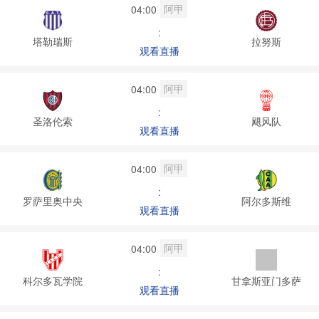
阿甲
04:00
:
塔勒瑞斯
拉努斯
观看直播
阿甲
04:00
:
圣洛伦索
飓风队
观看直播
阿甲
04:00
:
罗萨里奥中央
阿尔多斯维
观看直播
阿甲
04:00
:
科尔多瓦学院
甘拿斯亚门多萨
观看直播