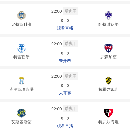
瑞典甲
22:00
0 : 0
尤特斯科腾
阿特维达堡
观看直播
瑞典甲
22:00
0 : 0
特雷勒堡
罗森加德
未开赛
瑞典甲
22:00
0 : 0
克里斯堤斯塔
拉霍尔姆斯
未开赛
瑞典甲
22:00
0 : 0
艾斯基斯迈
特罗尔海坦
观看直播