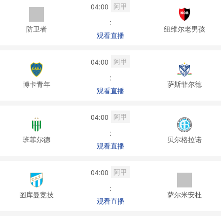
阿甲
04:00
:
防卫者
纽维尔老男孩
观看直播
阿甲
04:00
:
博卡青年
萨斯菲尔德
观看直播
阿甲
04:00
:
班菲尔德
贝尔格拉诺
观看直播
阿甲
04:00
:
图库曼竞技
萨尔米安杜
观看直播