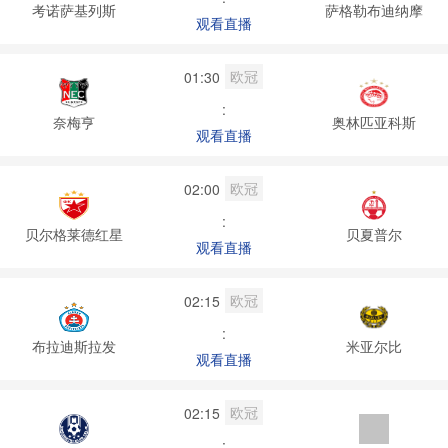
考诺萨基列斯
萨格勒布迪纳摩
观看直播
欧冠
01:30
:
奈梅亨
奥林匹亚科斯
观看直播
欧冠
02:00
:
贝尔格莱德红星
贝夏普尔
观看直播
欧冠
02:15
:
布拉迪斯拉发
米亚尔比
观看直播
欧冠
02:15
: