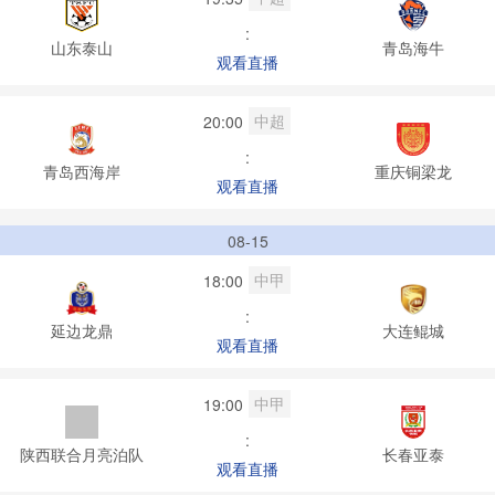
:
山东泰山
青岛海牛
观看直播
中超
20:00
:
青岛西海岸
重庆铜梁龙
观看直播
08-15
中甲
18:00
:
延边龙鼎
大连鲲城
观看直播
中甲
19:00
:
陕西联合月亮泊队
长春亚泰
观看直播