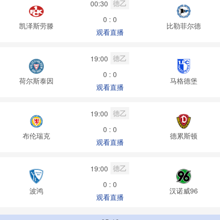
德乙
00:30
0 : 0
凯泽斯劳滕
比勒菲尔德
观看直播
德乙
19:00
0 : 0
荷尔斯泰因
马格德堡
观看直播
德乙
19:00
0 : 0
布伦瑞克
德累斯顿
观看直播
德乙
19:00
0 : 0
波鸿
汉诺威96
观看直播