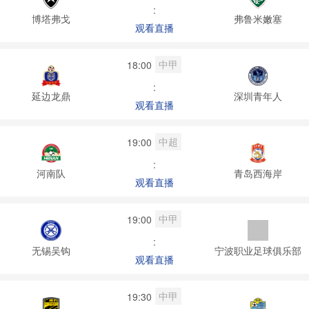
:
博塔弗戈
弗鲁米嫩塞
观看直播
中甲
18:00
:
延边龙鼎
深圳青年人
观看直播
中超
19:00
:
河南队
青岛西海岸
观看直播
中甲
19:00
:
无锡吴钩
宁波职业足球俱乐部
观看直播
中甲
19:30