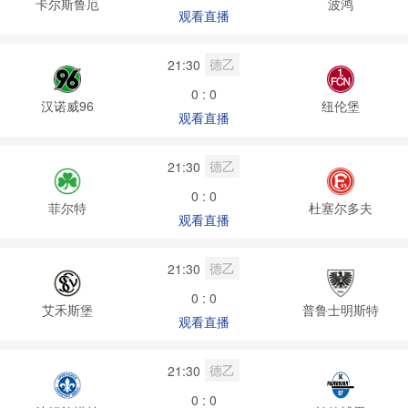
卡尔斯鲁厄
波鸿
观看直播
德乙
21:30
0 : 0
汉诺威96
纽伦堡
观看直播
德乙
21:30
0 : 0
菲尔特
杜塞尔多夫
观看直播
德乙
21:30
0 : 0
艾禾斯堡
普鲁士明斯特
观看直播
德乙
21:30
0 : 0