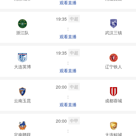
观看直播
中超
19:35
:
浙江队
武汉三镇
观看直播
中超
19:35
:
大连英博
辽宁铁人
观看直播
中超
20:00
:
云南玉昆
成都蓉城
观看直播
中甲
20:00
:
定南赣联
大连鲲城