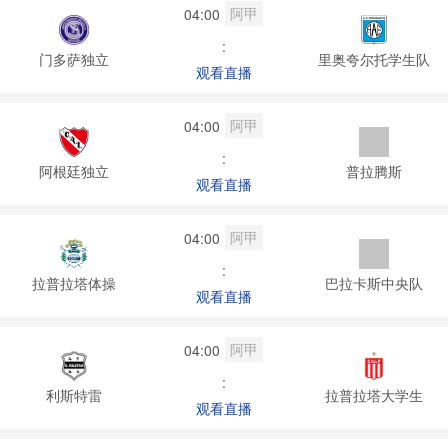
阿甲
04:00
:
门多萨独立
里奥夸尔托学生队
观看直播
阿甲
04:00
:
阿根廷独立
普拉腾斯
观看直播
阿甲
04:00
:
拉普拉塔体操
巴拉卡斯中央队
观看直播
阿甲
04:00
:
利斯特雷
拉普拉塔大学生
观看直播