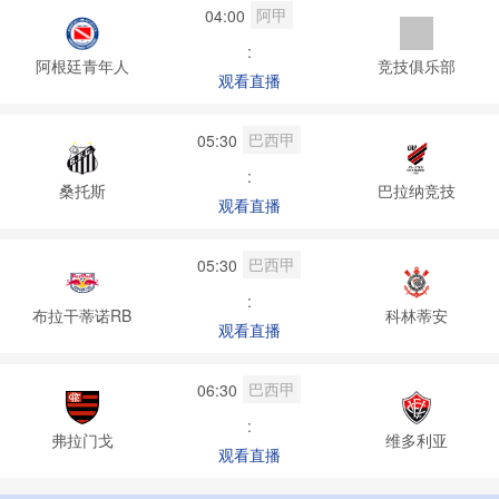
阿甲
04:00
:
阿根廷青年人
竞技俱乐部
观看直播
巴西甲
05:30
:
桑托斯
巴拉纳竞技
观看直播
巴西甲
05:30
:
布拉干蒂诺RB
科林蒂安
观看直播
巴西甲
06:30
:
弗拉门戈
维多利亚
观看直播