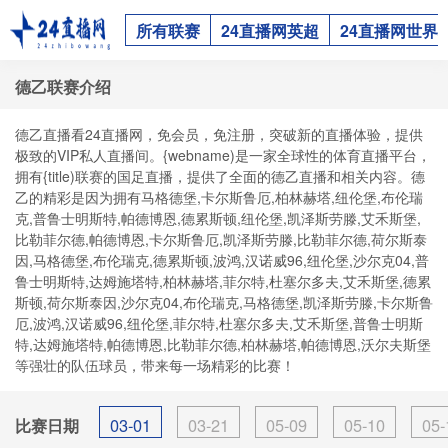
所有联赛
24直播网英超
24直播网世界
德乙联赛介绍
德乙直播看24直播网，免会员，免注册，突破新的直播体验，提供
极致的VIP私人直播间。{webname)是一家全球性的体育直播平台，
拥有{title)联赛的国足直播，提供了全面的德乙直播和相关内容。德
乙的精彩是因为拥有马格德堡,卡尔斯鲁厄,柏林赫塔,纽伦堡,布伦瑞
克,普鲁士明斯特,帕德博恩,德累斯顿,纽伦堡,凯泽斯劳滕,艾禾斯堡,
比勒菲尔德,帕德博恩,卡尔斯鲁厄,凯泽斯劳滕,比勒菲尔德,荷尔斯泰
因,马格德堡,布伦瑞克,德累斯顿,波鸿,汉诺威96,纽伦堡,沙尔克04,普
鲁士明斯特,达姆施塔特,柏林赫塔,菲尔特,杜塞尔多夫,艾禾斯堡,德累
斯顿,荷尔斯泰因,沙尔克04,布伦瑞克,马格德堡,凯泽斯劳滕,卡尔斯鲁
厄,波鸿,汉诺威96,纽伦堡,菲尔特,杜塞尔多夫,艾禾斯堡,普鲁士明斯
特,达姆施塔特,帕德博恩,比勒菲尔德,柏林赫塔,帕德博恩,沃尔夫斯堡
等强壮的队伍球员，带来每一场精彩的比赛！
03-01
03-21
05-09
05-10
05-
比赛日期