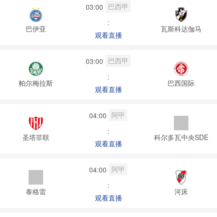
巴西甲
03:00
:
巴伊亚
瓦斯科达伽马
观看直播
巴西甲
03:00
:
帕尔梅拉斯
巴西国际
观看直播
阿甲
04:00
:
圣塔菲联
科尔多瓦中央SDE
观看直播
阿甲
04:00
:
泰格雷
河床
观看直播