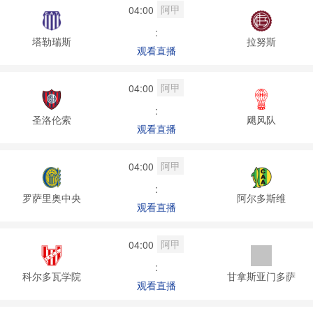
阿甲
04:00
:
塔勒瑞斯
拉努斯
观看直播
阿甲
04:00
:
圣洛伦索
飓风队
观看直播
阿甲
04:00
:
罗萨里奥中央
阿尔多斯维
观看直播
阿甲
04:00
:
科尔多瓦学院
甘拿斯亚门多萨
观看直播