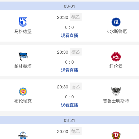
03-01
德乙
20:30
0 : 0
马格德堡
卡尔斯鲁厄
观看直播
德乙
20:30
0 : 0
柏林赫塔
纽伦堡
观看直播
德乙
20:30
0 : 0
布伦瑞克
普鲁士明斯特
观看直播
03-21
德乙
20:00