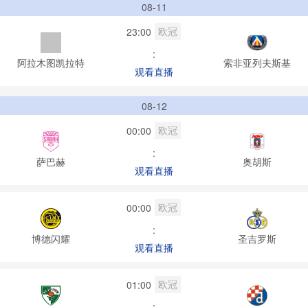
08-11
欧冠
23:00
:
阿拉木图凯拉特
索非亚列夫斯基
观看直播
08-12
欧冠
00:00
:
萨巴赫
奥胡斯
观看直播
欧冠
00:00
:
博德闪耀
圣吉罗斯
观看直播
欧冠
01:00
: