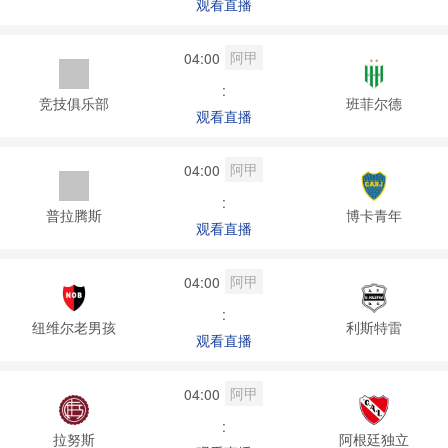
观看直播
阿甲
04:00
:
竞技俱乐部
班菲尔德
观看直播
阿甲
04:00
:
普拉腾斯
博卡青年
观看直播
阿甲
04:00
:
纽维尔老男孩
利斯特雷
观看直播
阿甲
04:00
:
拉努斯
阿根廷独立