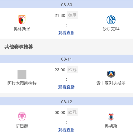
08-30
德甲
21:30
:
奥格斯堡
沙尔克04
观看直播
其他赛事推荐
08-11
欧冠
23:00
:
阿拉木图凯拉特
索非亚列夫斯基
观看直播
08-12
欧冠
00:00
:
萨巴赫
奥胡斯
观看直播