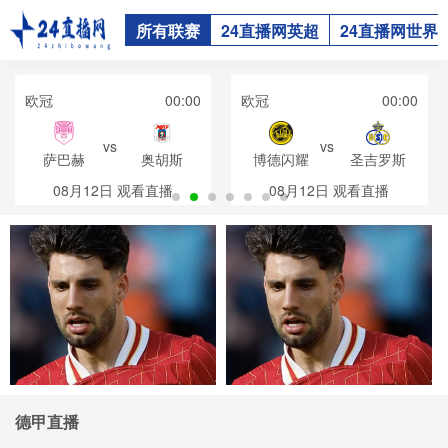
所有联赛
24直播网英超
24直播网世界
欧冠
00:00
欧冠
00:00
vs
vs
萨巴赫
奥胡斯
博德闪耀
圣吉罗斯
08月12日
观看直播
08月12日
观看直播
德甲直播