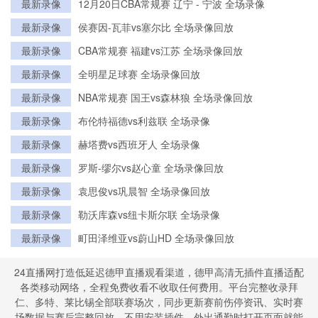
最新录像
12月20日CBA常规赛 辽宁 - 宁波 全场录像
最新录像
侯赛因-瓦菲vs塞尔比 全场录像回放
最新录像
CBA常规赛 福建vs江苏 全场录像回放
最新录像
全明星足球赛 全场录像回放
最新录像
NBA常规赛 国王vs森林狼 全场录像回放
最新录像
布伦特福德vs利兹联 全场录像
最新录像
赫塔费vs西班牙人 全场录像
最新录像
罗斯-缪尔vs赵心童 全场录像回放
最新录像
袁思俊vs巩晨智 全场录像回放
最新录像
勒沃库森vs纽卡斯尔联 全场录像
最新录像
町田泽维亚vs蔚山HD 全场录像回放
24直播网打造低延迟德甲直播观看渠道，德甲高清无插件直播适配
各类移动网络，全程免费收看不收取任何费用。平台完整收录拜
仁、多特、莱比锡全部联赛场次，同步更新赛前伤停资讯、实时赛
场数据与赛后完整回放，不用安装插件，外出通勤时打开页面就能