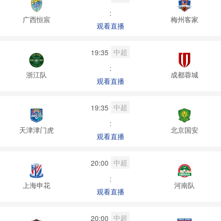
:
广西恒宸
梅州客家
观看直播
中超
19:35
:
浙江队
成都蓉城
观看直播
中超
19:35
:
天津津门虎
北京国安
观看直播
中超
20:00
:
上海申花
河南队
观看直播
中超
20:00