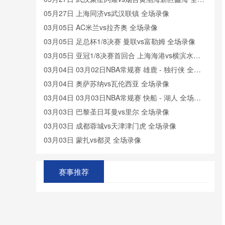
录像
05月27日 上海同济vs武汉联镇 全场录像
03月05日 AC米兰vs拉齐奥 全场录像
03月05日 足总杯1/8决赛 曼联vs富勒姆 全场录像
03月05日 亚冠1/8决赛首回合 上海海港vs横滨水手
全场录像
03月04日 03月02日NBA常规赛 雄鹿 - 独行侠 全场
录像
03月04日 奥萨苏纳vs瓦伦西亚 全场录像
03月04日 03月03日NBA常规赛 快船 - 湖人 全场录
像
03月03日 巴黎圣日耳曼vs里尔 全场录像
03月03日 成都蓉城vs天津津门虎 全场录像
03月03日 蒙扎vs都灵 全场录像
03月02日 摩纳哥vs兰斯 全场录像
03月02日 CBA全明星周末单项赛预赛 技巧三分 - 扣
赛事推荐
篮大赛 全场录像
03月02日 03月01日NBA常规赛 快船 - 湖人 全场录
像
03月01日 意甲第9轮补赛 博洛尼亚vsAC米兰 全场录
像
03月01日 国王杯半决赛首回合 巴塞罗那vs马德里竞
技 全场录像
03月01日 麦加统一vs利雅得胜利 全场录像