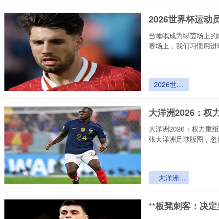
球体气压动
态衰减规律
2026世界杯运
及智能自适
应稳压控制
当睡眠成为绿茵场上的
方法研究
赛场上，我们习惯用进
2026世界
杯运动员睡
眠监测可穿
大洋洲2026：
戴设备技术
标准
大洋洲2026：权力
张大洋洲足球版图，忽
大洋洲
2026：权
力重组中的
**板凳刺客：决
战术变局