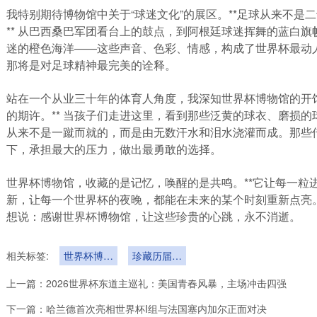
我特别期待博物馆中关于“球迷文化”的展区。**足球从来不
** 从巴西桑巴军团看台上的鼓点，到阿根廷球迷挥舞的蓝白
迷的橙色海洋——这些声音、色彩、情感，构成了世界杯最动
那将是对足球精神最完美的诠释。
站在一个从业三十年的体育人角度，我深知世界杯博物馆的开馆
的期许。** 当孩子们走进这里，看到那些泛黄的球衣、磨损
从来不是一蹴而就的，而是由无数汗水和泪水浇灌而成。那些
下，承担最大的压力，做出最勇敢的选择。
世界杯博物馆，收藏的是记忆，唤醒的是共鸣。**它让每一粒
新，让每一个世界杯的夜晚，都能在未来的某个时刻重新点亮。
想说：感谢世界杯博物馆，让这些珍贵的心跳，永不消逝。
相关标签:
世界杯博物
珍藏历届经
馆开馆
典记忆
上一篇：
2026世界杯东道主巡礼：美国青春风暴，主场冲击四强
下一篇：
哈兰德首次亮相世界杯I组与法国塞内加尔正面对决