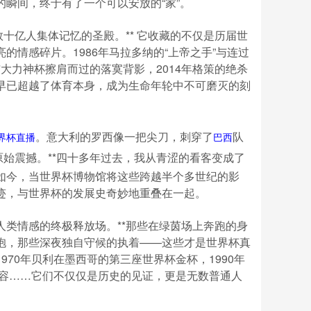
瞬间，终于有了一个可以安放的“家”。
十亿人集体记忆的圣殿。** 它收藏的不仅是历届世
情感碎片。1986年马拉多纳的“上帝之手”与连过
与大力神杯擦肩而过的落寞背影，2014年格策的绝杀
早已超越了体育本身，成为生命年轮中不可磨灭的刻
。意大利的罗西像一把尖刀，刺穿了
队
界杯直播
巴西
原始震撼。**四十多年过去，我从青涩的看客变成了
 如今，当世界杯博物馆将这些跨越半个多世纪的影
迹，与世界杯的发展史奇妙地重叠在一起。
类情感的终极释放场。**那些在绿茵场上奔跑的身
抱，那些深夜独自守候的执着——这些才是世界杯真
970年贝利在墨西哥的第三座世界杯金杯，1990年
笑容……它们不仅仅是历史的见证，更是无数普通人