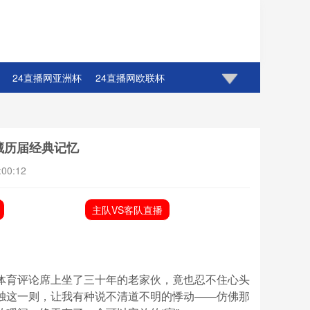
24直播网亚洲杯
24直播网欧联杯
藏历届经典记忆
:00:12
主队VS客队直播
体育评论席上坐了三十年的老家伙，竟也忍不住心头
独这一则，让我有种说不清道不明的悸动——仿佛那