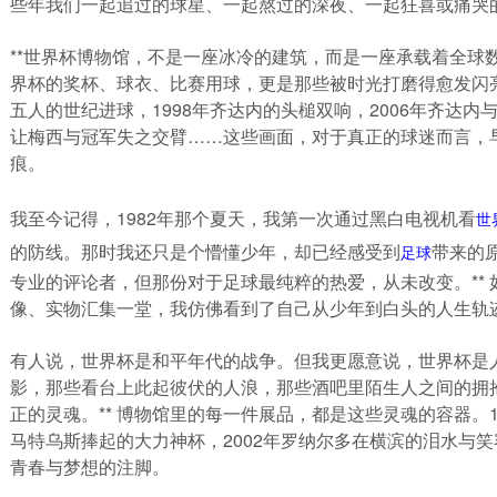
些年我们一起追过的球星、一起熬过的深夜、一起狂喜或痛哭的
**世界杯博物馆，不是一座冰冷的建筑，而是一座承载着全球数
界杯的奖杯、球衣、比赛用球，更是那些被时光打磨得愈发闪亮的
五人的世纪进球，1998年齐达内的头槌双响，2006年齐达内
让梅西与冠军失之交臂……这些画面，对于真正的球迷而言，
痕。
我至今记得，1982年那个夏天，我第一次通过黑白电视机看
世
的防线。那时我还只是个懵懂少年，却已经感受到
带来的
足球
专业的评论者，但那份对于足球最纯粹的热爱，从未改变。**
像、实物汇集一堂，我仿佛看到了自己从少年到白头的人生轨
有人说，世界杯是和平年代的战争。但我更愿意说，世界杯是人
影，那些看台上此起彼伏的人浪，那些酒吧里陌生人之间的拥
正的灵魂。** 博物馆里的每一件展品，都是这些灵魂的容器。1
马特乌斯捧起的大力神杯，2002年罗纳尔多在横滨的泪水与
青春与梦想的注脚。