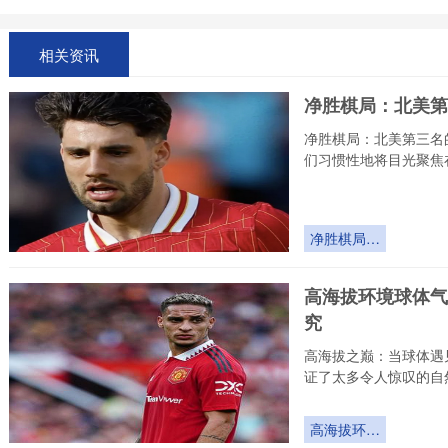
相关资讯
净胜棋局：北美第
净胜棋局：北美第三名
们习惯性地将目光聚焦
净胜棋局：
北美第三名
的隐形晋级
高海拔环境球体气
法则
究
高海拔之巅：当球体遇
证了太多令人惊叹的自
高海拔环境