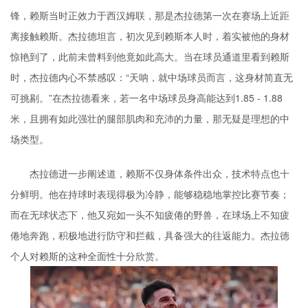
锋，赖斯当时正效力于西汉姆联，那是杰拉德第一次在赛场上近距
离接触赖斯。杰拉德坦言，初次见到赖斯本人时，着实被他的身材
惊艳到了，此前未曾料到他竟如此高大。当在球员通道里看到赖斯
时，杰拉德内心不禁感叹：“天呐，就中场球员而言，这身材简直无
可挑剔。”在杰拉德看来，若一名中场球员身高能达到1.85 - 1.88
米，且拥有如此强壮的腿部肌肉和充沛的力量，那无疑是理想的中
场类型。
杰拉德进一步阐述道，赖斯不仅身体条件出众，技术特点也十
分鲜明。他在持球时表现得极为冷静，能够稳稳地掌控比赛节奏；
而在无球状态下，他又宛如一头不知疲倦的野兽，在球场上不知疲
倦地奔跑，积极地进行防守和拦截，具备强大的往返能力。杰拉德
个人对赖斯的这种全面性十分欣赏。