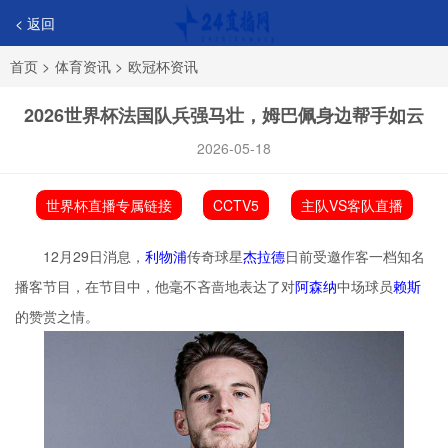
< 返回
首页
>
体育资讯
>
欧冠杯资讯
2026世界杯法国队兵强马壮，姆巴佩身边帮手如云
2026-05-18
世界杯直播专属链接
CCTV5
主队VS客队直播
12月29日消息，
利物浦
传奇球星
杰拉德
日前受邀作客一档知名
播客节目，在节目中，他毫不吝啬地表达了对
阿森纳
中场球员
赖斯
的赞赏之情。